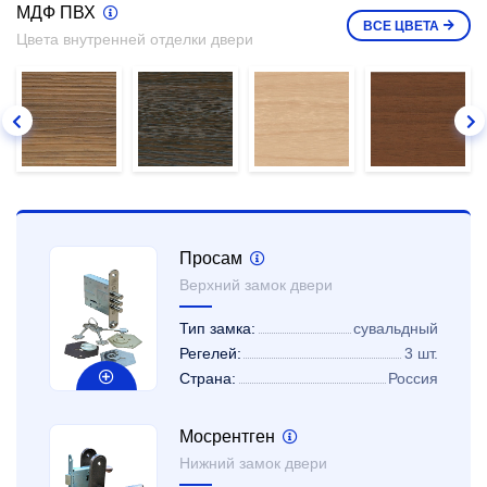
МДФ ПВХ
ВСЕ
ЦВЕТА
Цвета внутренней отделки двери
Просам
Верхний замок двери
Тип замка:
сувальдный
Регелей:
3 шт.
Страна:
Россия
Мосрентген
Нижний замок двери