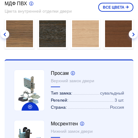
МДФ ПВХ
ВСЕ
ЦВЕТА
Цвета внутренней отделки двери
Просам
Верхний замок двери
Тип замка:
сувальдный
Регелей:
3 шт.
Страна:
Россия
Мосрентген
Нижний замок двери