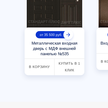
от 35 500 руб.
дная
Металлическая входная
Вхо
дверь с МДФ внешней
панелью №535
 В 1
В К
КУПИТЬ В 1
К
В КОРЗИНУ
КЛИК