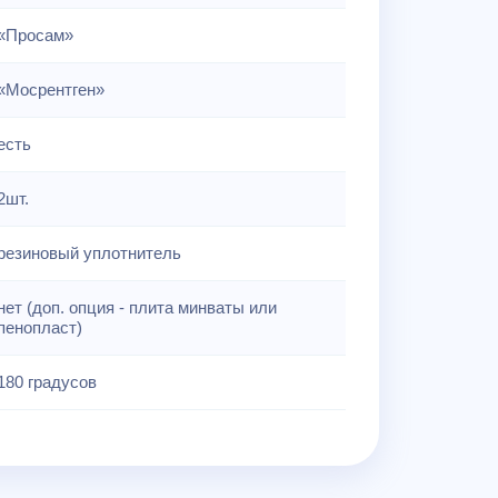
«Просам»
«Мосрентген»
есть
2шт.
резиновый уплотнитель
нет (доп. опция - плита минваты или
пенопласт)
180 градусов