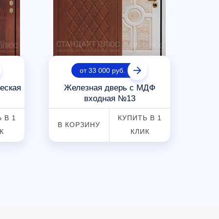
от 33 000 руб.
еская
Железная дверь с МДФ
Вх
входная №13
 В 1
КУПИТЬ В 1
В КОРЗИНУ
В К
К
КЛИК