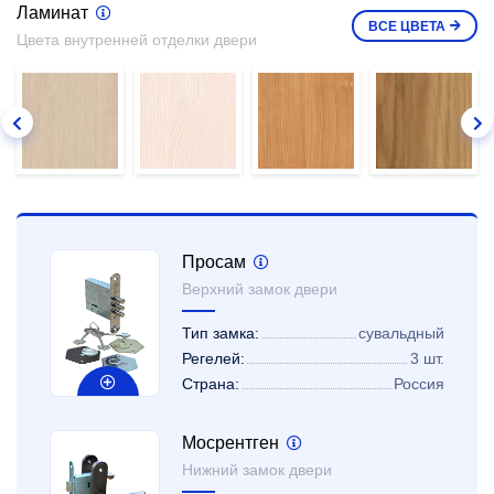
Ламинат
ВСЕ
ЦВЕТА
Цвета внутренней отделки двери
Просам
Верхний замок двери
Тип замка:
сувальдный
Регелей:
3 шт.
Страна:
Россия
Мосрентген
Нижний замок двери