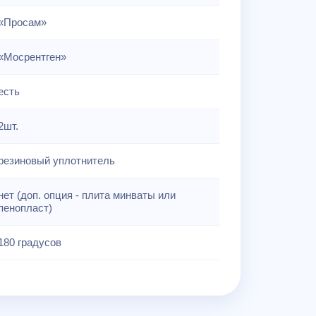
«Просам»
«Мосрентген»
есть
2шт.
резиновый уплотнитель
нет (доп. опция - плита минваты или
пенопласт)
180 градусов