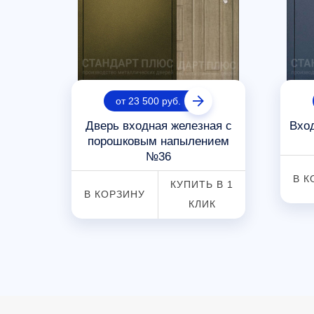
от 23 500 руб.
ая с
Дверь входная железная с
Вход
 №2
порошковым напылением
№36
 В 1
В К
КУПИТЬ В 1
К
В КОРЗИНУ
КЛИК