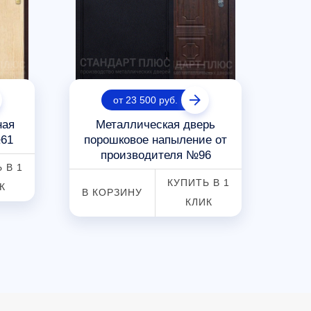
от 23 500 руб.
ная
Металлическая дверь
Дв
61
порошковое напыление от
п
производителя №96
 В 1
В К
КУПИТЬ В 1
К
В КОРЗИНУ
КЛИК