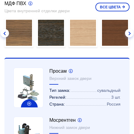
МДФ ПВХ
ВСЕ
ЦВЕТА
Цвета внутренней отделки двери
Просам
Верхний замок двери
Тип замка:
сувальдный
Регелей:
3 шт.
Страна:
Россия
Мосрентген
Нижний замок двери