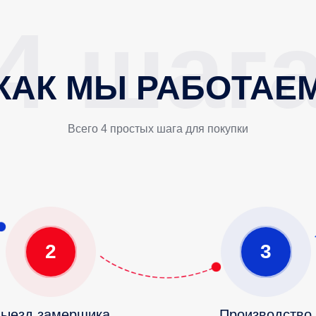
КАК МЫ РАБОТАЕ
Всего 4 простых шага для покупки
2
3
ыезд замерщика
Производство