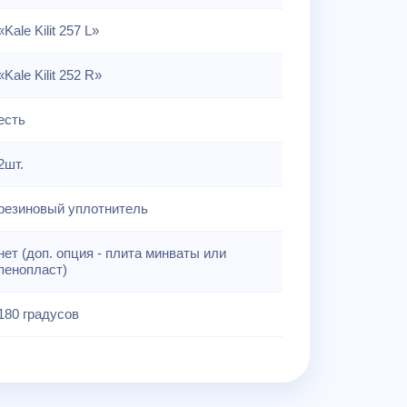
«Kale Kilit 257 L»
«Kale Kilit 252 R»
есть
2шт.
резиновый уплотнитель
нет (доп. опция - плита минваты или
пенопласт)
180 градусов