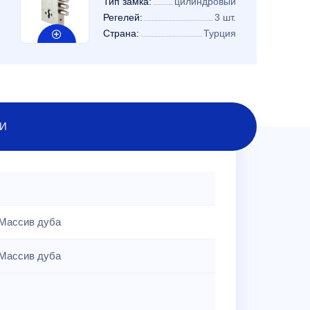
Тип замка:
цилиндровый
Регелей:
3 шт.
Страна:
Турция
И
Массив дуба
Массив дуба