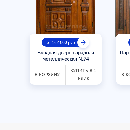
от 162 000 руб.
одная
Входная дверь парадная
Пар
металлическая №74
 В 1
КУПИТЬ В 1
В КОРЗИНУ
В К
К
КЛИК