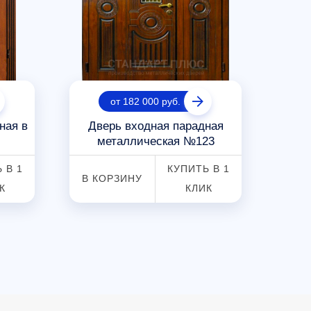
от 182 000 руб.
ная в
Дверь входная парадная
Жел
металлическая №123
 В 1
КУПИТЬ В 1
В КОРЗИНУ
В К
К
КЛИК