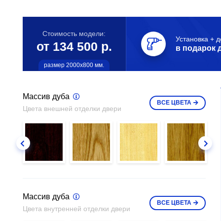
Стоимость модели:
Установка + д
от 134 500 р.
в подарок 
размер 2000х800 мм.
Массив дуба
ВСЕ
ЦВЕТА
Цвета внешней отделки двери
Массив дуба
ВСЕ
ЦВЕТА
Цвета внутренней отделки двери