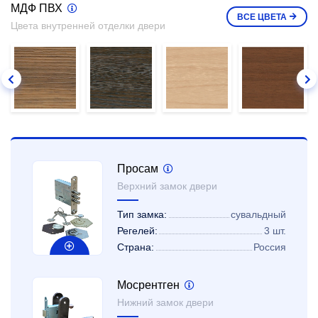
МДФ ПВХ
ВСЕ
ЦВЕТА
Цвета внутренней отделки двери
Просам
Верхний замок двери
Тип замка:
сувальдный
Регелей:
3 шт.
Страна:
Россия
Мосрентген
Нижний замок двери