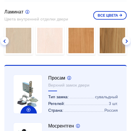
Ламинат
ВСЕ
ЦВЕТА
Цвета внутренней отделки двери
Просам
Верхний замок двери
Тип замка:
сувальдный
Регелей:
3 шт.
Страна:
Россия
Мосрентген