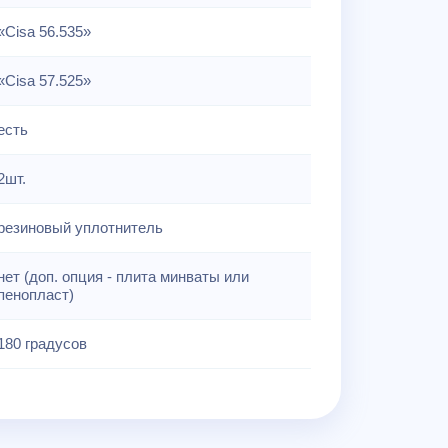
«Cisa 56.535»
«Cisa 57.525»
есть
2шт.
резиновый уплотнитель
нет (доп. опция - плита минваты или
пенопласт)
180 градусов