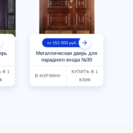
от 152 000 руб.
ерь
Металлическая дверь для
Па
парадного входа №30
 В 1
КУПИТЬ В 1
В КОРЗИНУ
В К
К
КЛИК