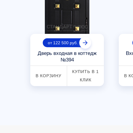
от 122 500 руб.
дная
Дверь входная в коттедж
Вх
 №31
№394
 В 1
КУПИТЬ В 1
В КОРЗИНУ
В К
К
КЛИК