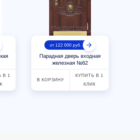
от 122 000 руб.
кая
Парадная дверь входная
Ст
железная №62
 В 1
КУПИТЬ В 1
В КОРЗИНУ
В К
К
КЛИК