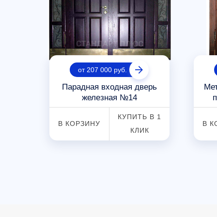
от 207 000 руб.
клом
Парадная входная дверь
Мет
железная №14
п
 В 1
КУПИТЬ В 1
В КОРЗИНУ
В К
К
КЛИК