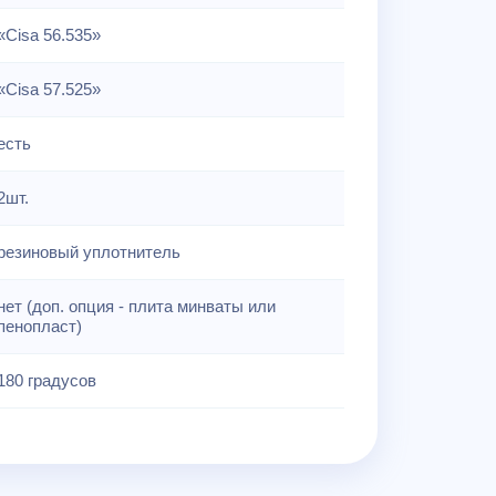
«Cisa 56.535»
«Cisa 57.525»
есть
2шт.
резиновый уплотнитель
нет (доп. опция - плита минваты или
пенопласт)
180 градусов