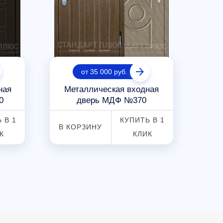
от 35 000 руб.
ная
Металлическая входная
Ква
0
дверь МДФ №370
 В 1
КУПИТЬ В 1
В КОРЗИНУ
В К
К
КЛИК