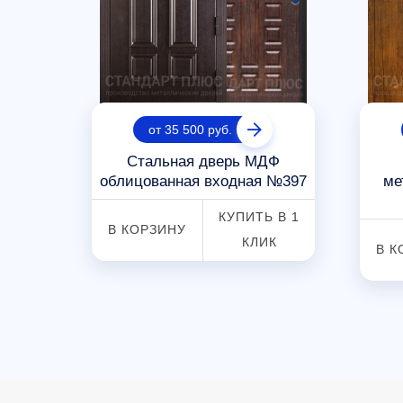
от 35 500 руб.
ная
Стальная дверь МДФ
90
облицованная входная №397
ме
 В 1
КУПИТЬ В 1
В КОРЗИНУ
К
КЛИК
В К