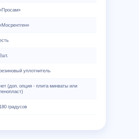
«Просам»
«Мосрентген»
есть
2шт.
резиновый уплотнитель
нет (доп. опция - плита минваты или
пенопласт)
180 градусов