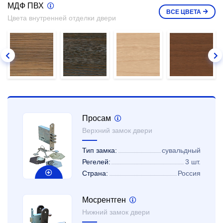
МДФ ПВХ
ВСЕ
ЦВЕТА
Цвета внутренней отделки двери
Просам
Верхний замок двери
Тип замка:
сувальдный
Регелей:
3 шт.
Страна:
Россия
Мосрентген
Нижний замок двери