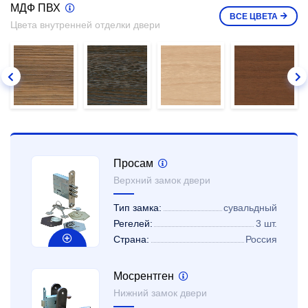
МДФ ПВХ
ВСЕ
ЦВЕТА
Цвета внутренней отделки двери
Просам
Верхний замок двери
Тип замка:
сувальдный
Регелей:
3 шт.
Страна:
Россия
Мосрентген
Нижний замок двери